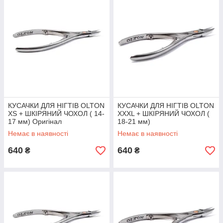
сталі.
Заточка лез – двостороння.
Кріплення – шарнірне, що забезпечує м'яке і плавне рух
інструменту.
Довжина робочої поверхні леза – 14-17 мм
Підходять як для манікюру. Так і для педикюру.
КУСАЧКИ ДЛЯ НІГТІВ OLTON
КУСАЧКИ ДЛЯ НІГТІВ OLTON
XS + ШКІРЯНИЙ ЧОХОЛ ( 14-
XXXL + ШКІРЯНИЙ ЧОХОЛ (
17 мм) Оригінал
18-21 мм)
Немає в наявності
Немає в наявності
640
640
₴
₴