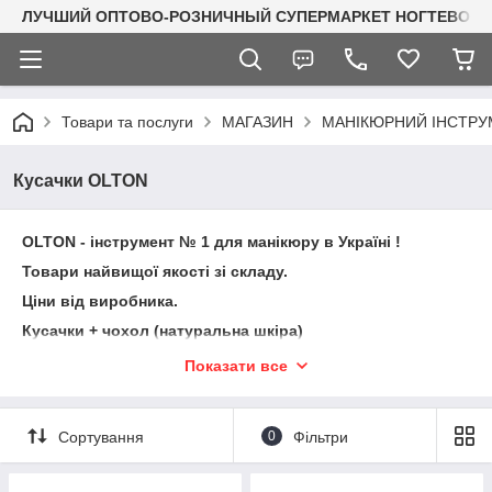
ЛУЧШИЙ ОПТОВО-РОЗНИЧНЫЙ СУПЕРМАРКЕТ НОГТЕВОГО С
Товари та послуги
МАГАЗИН
МАНІКЮРНИЙ ІНСТРУМ
Кусачки OLTON
OLTON - інструмент № 1 для манікюру в Україні !
Товари найвищої якості зі складу.
Ціни від виробника.
Кусачки + чохол (натуральна шкіра)
Нігтьові кусачки OLTON
мають
Показати все
універсальне
призначення, вони можуть
застосовуватися, як для обрізання кутикули і задирок,
так і для підстригання нігтів.
Сортування
0
Фільтри
Мають посилену ріжучу частину.
Інструмент
виготовлений з високоякісної нержавіючої
медичної