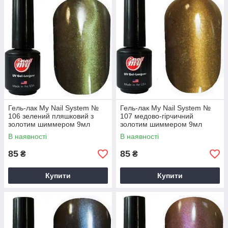
Гель-лаки My Nail отличаются широкой цветовой гаммой,
они импеют глубокий эффект блика стойкостью в носке и
простотой нанесения. Их можно использовать как для
нарощенных так и для натуральных ногтей.
Гель-лак My Nail System №
Гель-лак My Nail System №
106 зелений пляшковий з
107 медово-гірчичний
золотим шиммером 9мл
золотим шиммером 9мл
В наявності
В наявності
85
85
₴
₴
Купити
Купити