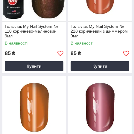
Гель-лак My Nail System №
Гель-лак My Nail System №
110 коричнево-малиновий
228 коричневий з шиммером
9мл
9мл
В наявності
В наявності
85
85
₴
₴
Купити
Купити