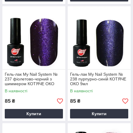
Гель-лак My Nail System №
Гель-лак My Nail System №
237 фіолетово-чорний з
238 пурпурно-синій КОТЯЧЕ
шиммером КОТЯЧЕ ОКО
ОКО 9мл
9мл
В наявності
В наявності
85
85
₴
₴
Купити
Купити