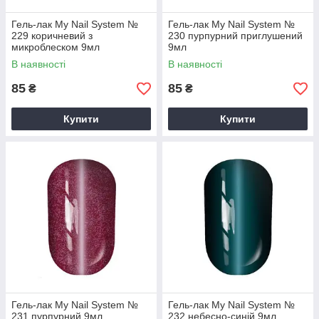
Гель-лак My Nail System №
Гель-лак My Nail System №
229 коричневий з
230 пурпурний приглушений
микроблеском 9мл
9мл
В наявності
В наявності
85
85
₴
₴
Купити
Купити
Гель-лак My Nail System №
Гель-лак My Nail System №
231 пурпурний 9мл
232 небесно-синій 9мл