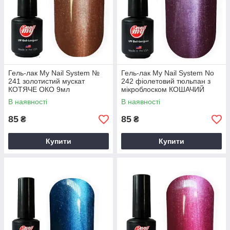
Гель-лак My Nail System №
Гель-лак My Nail System No
241 золотистий мускат
242 фіолетовий тюльпан з
КОТЯЧЕ ОКО 9мл
мікроблоском КОШАЧИЙ
ГЛАЗ 9 мл
В наявності
В наявності
85
85
₴
₴
Купити
Купити