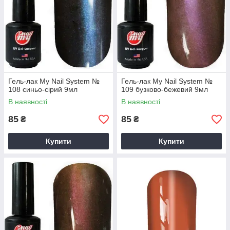
Гель-лак My Nail System №
Гель-лак My Nail System №
108 синьо-сірий 9мл
109 бузково-бежевий 9мл
В наявності
В наявності
85
85
₴
₴
Купити
Купити