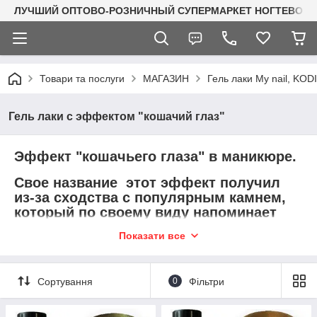
ЛУЧШИЙ ОПТОВО-РОЗНИЧНЫЙ СУПЕРМАРКЕТ НОГТЕВОГО С
Товари та послуги
МАГАЗИН
Гель лаки My nail, KO
Гель лаки с эффектом "кошачий глаз"
Эффект "кошачьего глаза" в маникюре.
Свое название этот эффект получил
из-за сходства с популярным камнем,
который по своему виду напоминает
глаз кота с вытянутым вертикально
Показати все
зрачком.
Создать этот красивый эффект на
ногтях очень просто, если
Сортування
0
Фільтри
использовать магнитные гель-лаки.