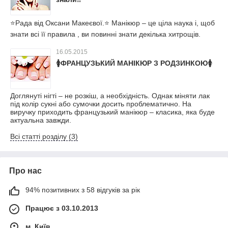
⭐Рада від Оксани Макеєвої.⭐ Манікюр – це ціла наука і, щоб
знати всі її правила , ви повинні знати декілька хитрощів.
16.05.2015
🚺ФРАНЦУЗЬКИЙ МАНІКЮР З РОДЗИНКОЮ🚺
Доглянуті нігті – не розкіш, а необхідність. Однак міняти лак
під колір сукні або сумочки досить проблематично. На
виручку приходить французький манікюр – класика, яка буде
актуальна завжди.
Всі статті розділу (3)
Про нас
94% позитивних з 58 відгуків за рік
Працює з 03.10.2013
м. Київ