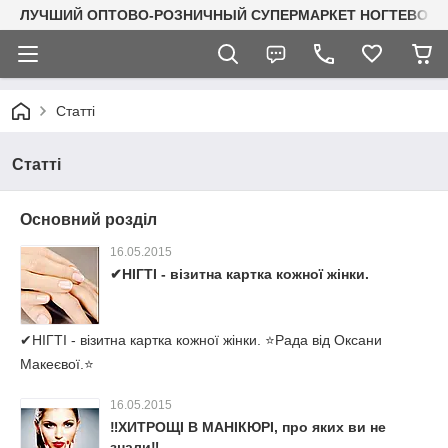
ЛУЧШИЙ ОПТОВО-РОЗНИЧНЫЙ СУПЕРМАРКЕТ НОГТЕВОГО С
Статті
Статті
Основний розділ
16.05.2015
✔НІГТІ - візитна картка кожної жінки.
✔НІГТІ - візитна картка кожної жінки. ⭐Рада від Оксани
Макеєвої.⭐
16.05.2015
‼ХИТРОЩІ В МАНІКЮРІ, про яких ви не
знали‼